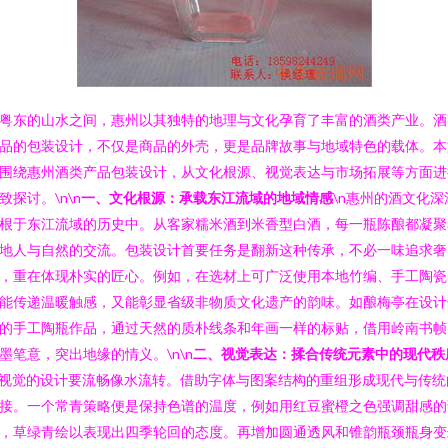
粤东的山水之间，惠州以其独特的地理与文化孕育了丰富的酒类产业。酒
品的包装设计，不仅是商品的外壳，更是品牌故事与地域特色的载体。本
围绕惠州酒类产品包装设计，从文化根源、视觉表达与市场拓展等方面进
致探讨。\n\n
一、文化根源：承载东江流域的地域情感
\n惠州的酒文化深
根于东江流域的历史中。从客家糯米酒到米香型白酒，每一瓶陈酿都凝聚
地人与自然的交流。包装设计首要任务是翻新这种传承，不必一味追求奢
，重在体现朴实的匠心。例如，在选材上可广泛使用本地竹编、手工陶瓷
能传递温暖触感，又能彰显省级非物质文化遗产的韵味。如酿梅亭在设计
的手工陶瓶作品，通过天然的质朴线条和年画一样的标贴，借用岭南书帧
墨笔意，突出地缘的情义。\n\n
二、视觉表达：揉合传统元素中的现代秩
n视觉的设计要流畅像水流转。借助字体与图案结构的重组形成现代与传统
接。一个常青策略便是保持色谱的温度，例如用红豆蜜橙之色强调甜感的
，草绿青绘以表现出四季轮回的态度。再增加圆通透风和锥韵瓶颈瓶身变